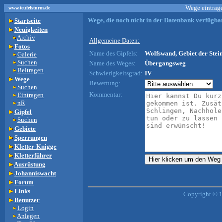
Wege eintrage
www.teufelsturm.de
Wege, die noch nicht in der Datenbank verfügbar
Startseite
Neuigkeiten
Archiv
Allgemeine Daten:
Fotos
Name des Gipfels:
Wolfswand, Gebiet der Stein
Galerie
Suchen
Name des Weges:
Übergangsweg
Beitragen
Schwierigkeitsgrad:
IV
Wege
Bewertung:
Suchen
Kommentar:
Eintragen
nR
Gipfel
Suchen
Gebiete
Sperrungen
Kletter-Knigge
Kletterführer
Ausrüstung
Johanniswacht
Forum
Links
Copyright © 
Benutzer
Login
Anlegen