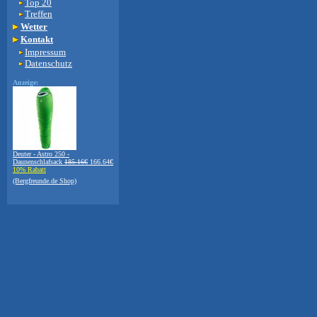
Top 20
Treffen
Wetter
Kontakt
Impressum
Datenschutz
Anzeige:
Deuter - Astro 250 -
Daunenschlafsack
185.16€
166.64€
10% Rabatt
(Bergfreunde.de Shop)