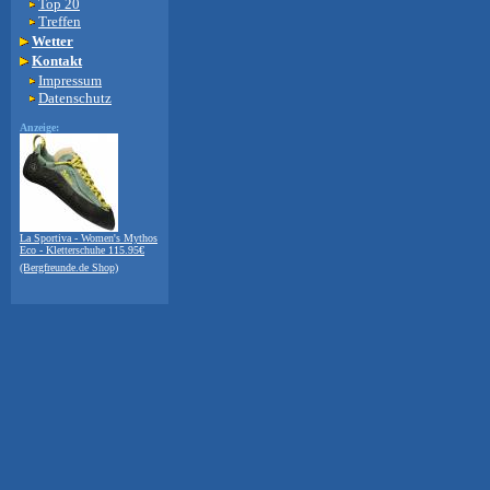
Top 20
Treffen
Wetter
Kontakt
Impressum
Datenschutz
Anzeige:
La Sportiva - Women's Mythos
Eco - Kletterschuhe 115.95€
(Bergfreunde.de Shop)