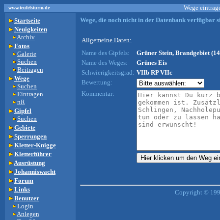
Wege eintrage
www.teufelsturm.de
Wege, die noch nicht in der Datenbank verfügbar si
Startseite
Neuigkeiten
Archiv
Allgemeine Daten:
Fotos
Name des Gipfels:
Grüner Stein, Brandgebiet (14
Galerie
Suchen
Name des Weges:
Grünes Eis
Beitragen
Schwierigkeitsgrad:
VIIb RP VIIc
Wege
Bewertung:
Suchen
Kommentar:
Eintragen
nR
Gipfel
Suchen
Gebiete
Sperrungen
Kletter-Knigge
Kletterführer
Ausrüstung
Johanniswacht
Forum
Links
Copyright © 199
Benutzer
Login
Anlegen