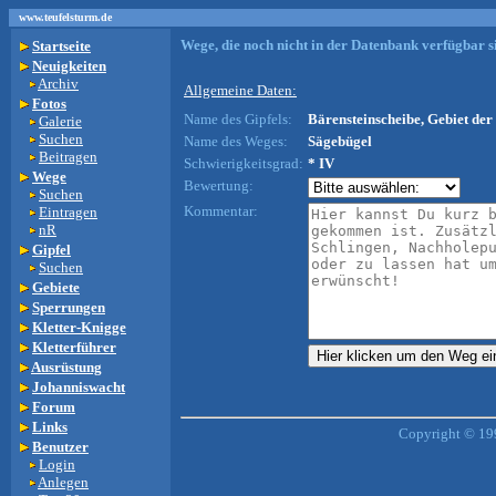
www.teufelsturm.de
Wege, die noch nicht in der Datenbank verfügbar si
Startseite
Neuigkeiten
Archiv
Allgemeine Daten:
Fotos
Name des Gipfels:
Bärensteinscheibe, Gebiet der 
Galerie
Suchen
Name des Weges:
Sägebügel
Beitragen
Schwierigkeitsgrad:
* IV
Wege
Bewertung:
Suchen
Kommentar:
Eintragen
nR
Gipfel
Suchen
Gebiete
Sperrungen
Kletter-Knigge
Kletterführer
Ausrüstung
Johanniswacht
Forum
Links
Copyright © 19
Benutzer
Login
Anlegen