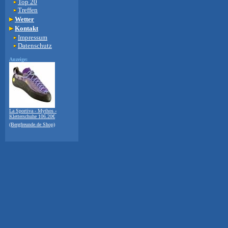
Top 20
Treffen
Wetter
Kontakt
Impressum
Datenschutz
Anzeige:
La Sportiva - Mythos -
Kletterschuhe 106.20€
(Bergfreunde.de Shop)