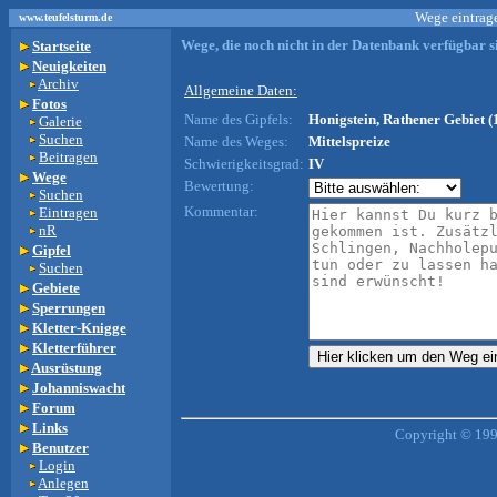
Wege eintrage
www.teufelsturm.de
Wege, die noch nicht in der Datenbank verfügbar si
Startseite
Neuigkeiten
Archiv
Allgemeine Daten:
Fotos
Name des Gipfels:
Honigstein, Rathener Gebiet (
Galerie
Suchen
Name des Weges:
Mittelspreize
Beitragen
Schwierigkeitsgrad:
IV
Wege
Bewertung:
Suchen
Kommentar:
Eintragen
nR
Gipfel
Suchen
Gebiete
Sperrungen
Kletter-Knigge
Kletterführer
Ausrüstung
Johanniswacht
Forum
Links
Copyright © 199
Benutzer
Login
Anlegen