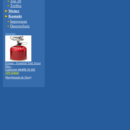
Top 20
Treffen
Wetter
Kontakt
Impressum
Datenschutz
Anzeige:
Primus - Essential Trail Stove
Duo -
Gaskocher
34.07€
30.66€
10% Rabatt
(Bergfreunde.de Shop)