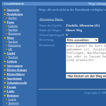
Wege eintrage
www.teufelsturm.de
Wege, die noch nicht in der Datenbank verfügbar si
Startseite
Neuigkeiten
Archiv
Allgemeine Daten:
Fotos
Name des Gipfels:
Zitadelle, Affensteine (41)
Galerie
Suchen
Name des Weges:
Oberer Weg
Beitragen
Schwierigkeitsgrad:
V
Wege
Bewertung:
Suchen
Kommentar:
Eintragen
nR
Gipfel
Suchen
Gebiete
Sperrungen
Kletter-Knigge
Kletterführer
Ausrüstung
Johanniswacht
Forum
Links
Copyright © 199
Benutzer
Login
Anlegen