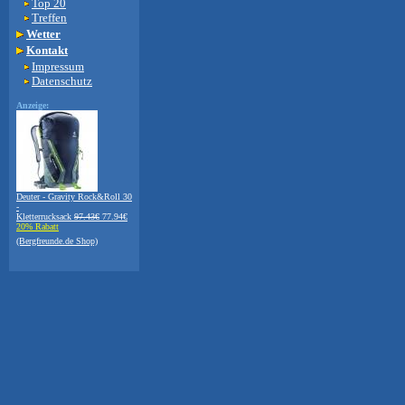
Top 20
Treffen
Wetter
Kontakt
Impressum
Datenschutz
Anzeige:
Deuter - Gravity Rock&Roll 30
-
Kletterrucksack
97.43€
77.94€
20% Rabatt
(Bergfreunde.de Shop)