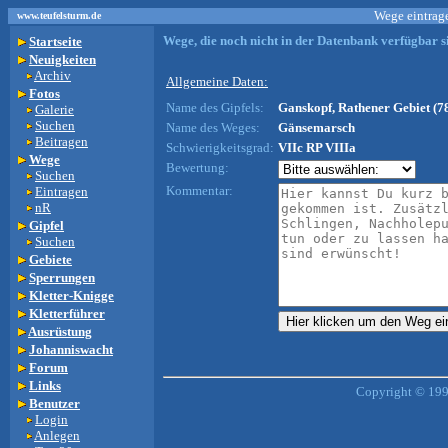
Wege eintrage
www.teufelsturm.de
Wege, die noch nicht in der Datenbank verfügbar si
Startseite
Neuigkeiten
Archiv
Allgemeine Daten:
Fotos
Name des Gipfels:
Ganskopf, Rathener Gebiet (7
Galerie
Suchen
Name des Weges:
Gänsemarsch
Beitragen
Schwierigkeitsgrad:
VIIc RP VIIIa
Wege
Bewertung:
Suchen
Kommentar:
Eintragen
nR
Gipfel
Suchen
Gebiete
Sperrungen
Kletter-Knigge
Kletterführer
Ausrüstung
Johanniswacht
Forum
Links
Copyright © 199
Benutzer
Login
Anlegen