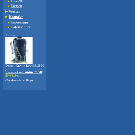
Top 20
Treffen
Wetter
Kontakt
Impressum
Datenschutz
Anzeige:
Deuter - Gravity Rock&Roll 30
-
Kletterrucksack
97.43€
77.94€
20% Rabatt
(Bergfreunde.de Shop)