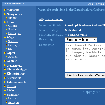
Wege eintrage
www.teufelsturm.de
Wege, die noch nicht in der Datenbank verfügbar si
Startseite
Neuigkeiten
Archiv
Allgemeine Daten:
Fotos
Name des Gipfels:
Ganskopf, Rathener Gebiet (7
Galerie
Suchen
Name des Weges:
Südostwand
Beitragen
Schwierigkeitsgrad:
* VIIIa RP VIIIb
Wege
Bewertung:
Suchen
Kommentar:
Eintragen
nR
Gipfel
Suchen
Gebiete
Sperrungen
Kletter-Knigge
Kletterführer
Ausrüstung
Johanniswacht
Forum
Links
Copyright © 199
Benutzer
Login
Anlegen