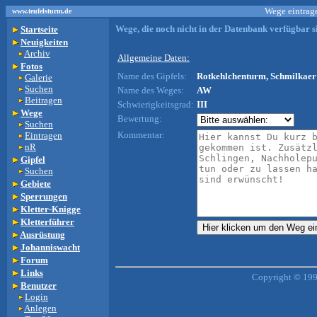
Wege eintrage
www.teufelsturm.de
Wege, die noch nicht in der Datenbank verfügbar si
Startseite
Neuigkeiten
Archiv
Allgemeine Daten:
Fotos
Name des Gipfels:
Rotkehlchenturm, Schmilkaer 
Galerie
Suchen
Name des Weges:
AW
Beitragen
Schwierigkeitsgrad:
III
Wege
Bewertung:
Suchen
Kommentar:
Eintragen
nR
Gipfel
Suchen
Gebiete
Sperrungen
Kletter-Knigge
Kletterführer
Ausrüstung
Johanniswacht
Forum
Links
Copyright © 199
Benutzer
Login
Anlegen