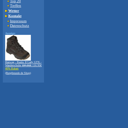
Top 20
Treffen
Wetter
Kontakt
Impressum
Datenschutz
Anzeige:
Hanwag - Banks II Lady GTX -
Wanderschuhe
194.91€
116.95€
40% Rabatt
(Bergfreunde.de Shop)