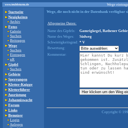
Wege eintrage
www.teufelsturm.de
Wege, die noch nicht in der Datenbank verfügbar si
Startseite
Neuigkeiten
Archiv
Allgemeine Daten:
Fotos
Name des Gipfels:
Gamrigkegel, Rathener Gebiet
Galerie
Suchen
Name des Weges:
Südweg
Beitragen
Schwierigkeitsgrad:
* V
Wege
Bewertung:
Suchen
Kommentar:
Eintragen
nR
Gipfel
Suchen
Gebiete
Sperrungen
Kletter-Knigge
Kletterführer
Ausrüstung
Johanniswacht
Forum
Links
Copyright © 199
Benutzer
Login
Anlegen