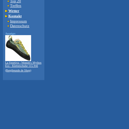
Top 20
Treffen
Wetter
Kontakt
Impressum
Datenschutz
Anzeige:
La Sportiva - Women's Mythos
Eco - Kletterschuhe 115.95€
(Bergfreunde.de Shop)