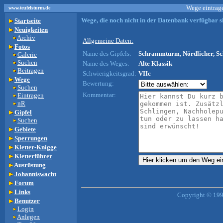
Wege eintrage
www.teufelsturm.de
Wege, die noch nicht in der Datenbank verfügbar si
Startseite
Neuigkeiten
Archiv
Allgemeine Daten:
Fotos
Name des Gipfels:
Schrammturm, Nördlicher, Sc
Galerie
Suchen
Name des Weges:
Alte Klassik
Beitragen
Schwierigkeitsgrad:
VIIc
Wege
Bewertung:
Suchen
Kommentar:
Eintragen
nR
Gipfel
Suchen
Gebiete
Sperrungen
Kletter-Knigge
Kletterführer
Ausrüstung
Johanniswacht
Forum
Links
Copyright © 199
Benutzer
Login
Anlegen