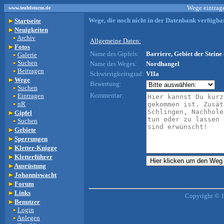
Wege eintrage
www.teufelsturm.de
Wege, die noch nicht in der Datenbank verfügbar
Startseite
Neuigkeiten
Archiv
Allgemeine Daten:
Fotos
Name des Gipfels:
Barriere, Gebiet der Steine 
Galerie
Suchen
Name des Weges:
Nordhangel
Beitragen
Schwierigkeitsgrad:
VIIa
Wege
Bewertung:
Suchen
Kommentar:
Eintragen
nR
Gipfel
Suchen
Gebiete
Sperrungen
Kletter-Knigge
Kletterführer
Ausrüstung
Johanniswacht
Forum
Links
Copyright © 
Benutzer
Login
Anlegen