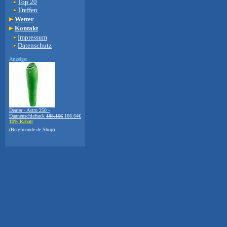
Top 20
Treffen
Wetter
Kontakt
Impressum
Datenschutz
Anzeige:
Deuter - Astro 250 -
Daunenschlafsack
185.16€
166.64€
10% Rabatt
(Bergfreunde.de Shop)