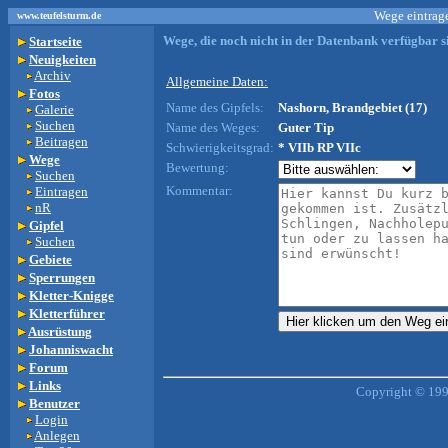
Wege eintrage
www.teufelsturm.de
Wege, die noch nicht in der Datenbank verfügbar si
Startseite
Neuigkeiten
Archiv
Allgemeine Daten:
Fotos
Name des Gipfels:
Nashorn, Brandgebiet (17)
Galerie
Suchen
Name des Weges:
Guter Tip
Beitragen
Schwierigkeitsgrad:
* VIIb RP VIIc
Wege
Bewertung:
Suchen
Kommentar:
Eintragen
nR
Gipfel
Suchen
Gebiete
Sperrungen
Kletter-Knigge
Kletterführer
Ausrüstung
Johanniswacht
Forum
Links
Copyright © 199
Benutzer
Login
Anlegen