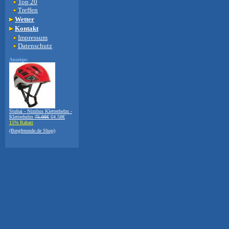
Top 20
Treffen
Wetter
Kontakt
Impressum
Datenschutz
Anzeige:
Stubai - Nimbus Kletterhelm -
Kletterhelm
75.98€
64.58€
15% Rabatt
(Bergfreunde.de Shop)