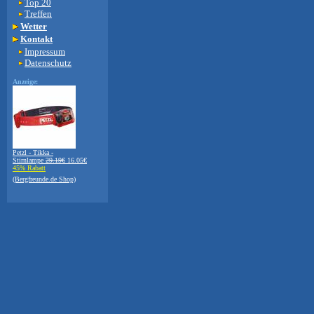
Top 20
Treffen
Wetter
Kontakt
Impressum
Datenschutz
Anzeige:
Petzl - Tikka -
Stirnlampe
29.19€
16.05€
45% Rabatt
(Bergfreunde.de Shop)