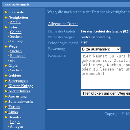
www.teufelsturm.de
Wege, die noch nicht in der Datenbank verfügbar si
Startseite
Neuigkeiten
Archiv
Allgemeine Daten:
Fotos
Name des Gipfels:
Förster, Gebiet der Steine (82)
Galerie
Suchen
Name des Weges:
Südverschneidung
Beitragen
Schwierigkeitsgrad:
* VI
Wege
Bewertung:
Suchen
Kommentar:
Eintragen
nR
Gipfel
Suchen
Gebiete
Sperrungen
Kletter-Knigge
Kletterführer
Ausrüstung
Johanniswacht
Forum
Links
Copyright © 19
Benutzer
Login
Anlegen