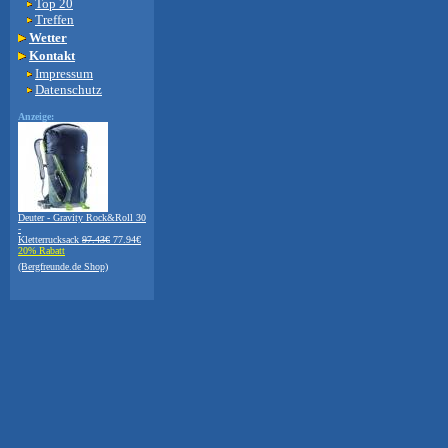
Top 20
Treffen
Wetter
Kontakt
Impressum
Datenschutz
Anzeige:
Deuter - Gravity Rock&Roll 30
-
Kletterrucksack
97.43€
77.94€
20% Rabatt
(Bergfreunde.de Shop)