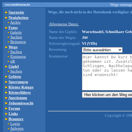
Wege eintrage
www.teufelsturm.de
Wege, die noch nicht in der Datenbank verfügbar si
Startseite
Neuigkeiten
Archiv
Allgemeine Daten:
Fotos
Name des Gipfels:
Wurzelnadel, Schmilkaer Gebi
Galerie
Suchen
Name des Weges:
AW
Beitragen
Schwierigkeitsgrad:
VI (VIIb)
Wege
Bewertung:
Suchen
Kommentar:
Eintragen
nR
Gipfel
Suchen
Gebiete
Sperrungen
Kletter-Knigge
Kletterführer
Ausrüstung
Johanniswacht
Forum
Links
Copyright © 199
Benutzer
Login
Anlegen