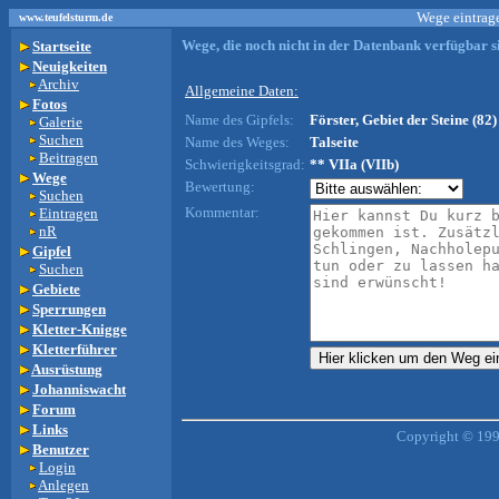
Wege eintrage
www.teufelsturm.de
Wege, die noch nicht in der Datenbank verfügbar si
Startseite
Neuigkeiten
Archiv
Allgemeine Daten:
Fotos
Name des Gipfels:
Förster, Gebiet der Steine (82)
Galerie
Suchen
Name des Weges:
Talseite
Beitragen
Schwierigkeitsgrad:
** VIIa (VIIb)
Wege
Bewertung:
Suchen
Kommentar:
Eintragen
nR
Gipfel
Suchen
Gebiete
Sperrungen
Kletter-Knigge
Kletterführer
Ausrüstung
Johanniswacht
Forum
Links
Copyright © 199
Benutzer
Login
Anlegen