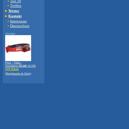
Top 20
Treffen
Wetter
Kontakt
Impressum
Datenschutz
Anzeige:
Petzl - Tikka -
Stirnlampe
29.19€
16.05€
45% Rabatt
(Bergfreunde.de Shop)