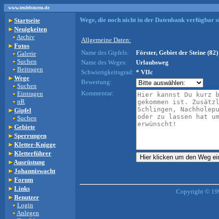
www.teufelsturm.de
Wege, die noch nicht in der Datenbank verfügbar si
Startseite
Neuigkeiten
Archiv
Allgemeine Daten:
Fotos
Name des Gipfels:
Förster, Gebiet der Steine (82)
Galerie
Suchen
Name des Weges:
Urlaubsweg
Beitragen
Schwierigkeitsgrad:
* VIIc
Wege
Bewertung:
Suchen
Kommentar:
Eintragen
nR
Gipfel
Suchen
Gebiete
Sperrungen
Kletter-Knigge
Kletterführer
Ausrüstung
Johanniswacht
Forum
Links
Copyright © 19
Benutzer
Login
Anlegen