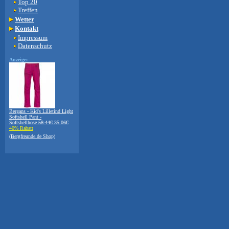
Top 20
Treffen
Wetter
Kontakt
Impressum
Datenschutz
Anzeige:
Bergans - Kid's Lilletind Light
Softshell Pant -
Softshellhose
58.44€
35.06€
40% Rabatt
(Bergfreunde.de Shop)