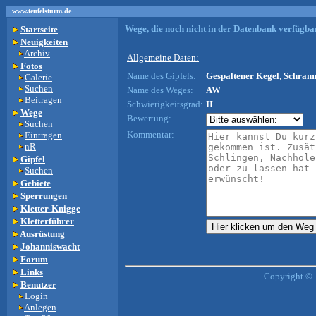
www.teufelsturm.de
Wege, die noch nicht in der Datenbank verfügbar
Startseite
Neuigkeiten
Archiv
Allgemeine Daten:
Fotos
Name des Gipfels:
Gespaltener Kegel, Schramm
Galerie
Suchen
Name des Weges:
AW
Beitragen
Schwierigkeitsgrad:
II
Wege
Bewertung:
Suchen
Kommentar:
Eintragen
nR
Gipfel
Suchen
Gebiete
Sperrungen
Kletter-Knigge
Kletterführer
Ausrüstung
Johanniswacht
Forum
Links
Copyright © 
Benutzer
Login
Anlegen