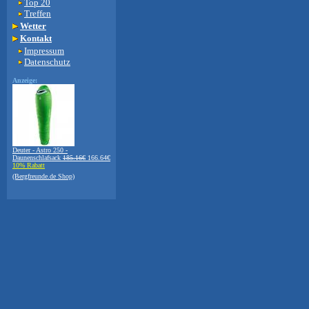
Top 20
Treffen
Wetter
Kontakt
Impressum
Datenschutz
Anzeige:
Deuter - Astro 250 -
Daunenschlafsack
185.16€
166.64€
10% Rabatt
(Bergfreunde.de Shop)