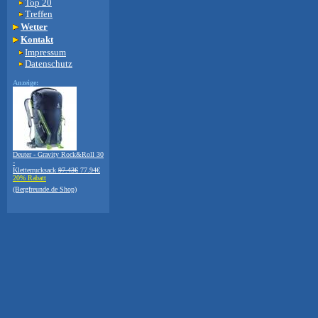
Top 20
Treffen
Wetter
Kontakt
Impressum
Datenschutz
Anzeige:
Deuter - Gravity Rock&Roll 30
-
Kletterrucksack
97.43€
77.94€
20% Rabatt
(Bergfreunde.de Shop)