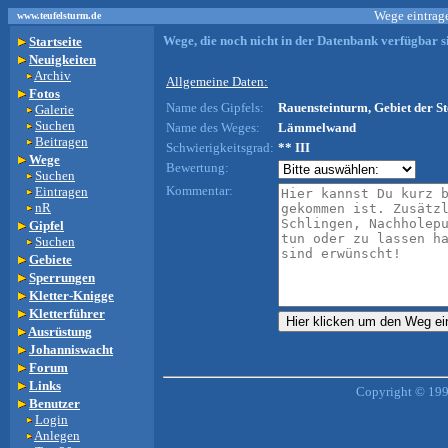
Wege eintrage
www.teufelsturm.de
Wege, die noch nicht in der Datenbank verfügbar si
Startseite
Neuigkeiten
Archiv
Allgemeine Daten:
Fotos
Name des Gipfels:
Rauensteinturm, Gebiet der St
Galerie
Suchen
Name des Weges:
Lämmelwand
Beitragen
Schwierigkeitsgrad:
** III
Wege
Bewertung:
Suchen
Kommentar:
Eintragen
nR
Gipfel
Suchen
Gebiete
Sperrungen
Kletter-Knigge
Kletterführer
Ausrüstung
Johanniswacht
Forum
Links
Copyright © 199
Benutzer
Login
Anlegen