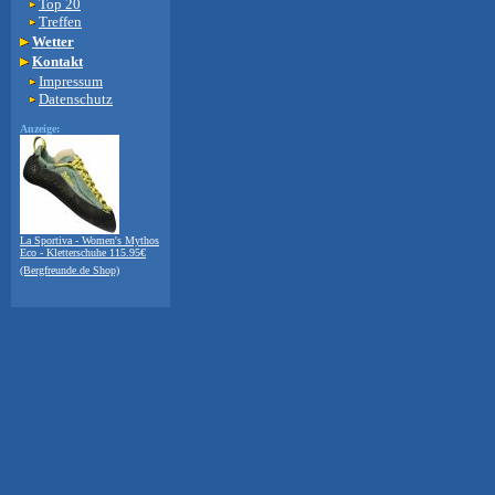
Top 20
Treffen
Wetter
Kontakt
Impressum
Datenschutz
Anzeige:
La Sportiva - Women's Mythos
Eco - Kletterschuhe 115.95€
(Bergfreunde.de Shop)