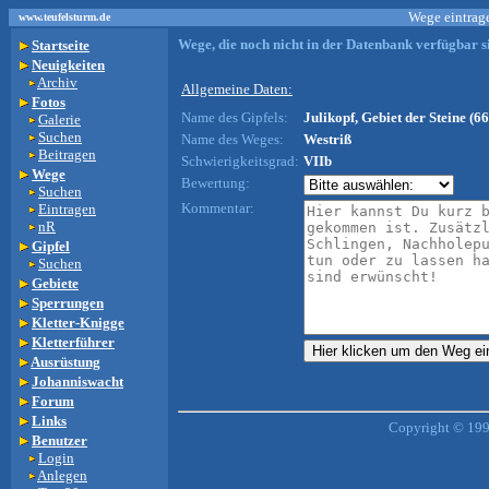
Wege eintrage
www.teufelsturm.de
Wege, die noch nicht in der Datenbank verfügbar si
Startseite
Neuigkeiten
Archiv
Allgemeine Daten:
Fotos
Name des Gipfels:
Julikopf, Gebiet der Steine (66
Galerie
Suchen
Name des Weges:
Westriß
Beitragen
Schwierigkeitsgrad:
VIIb
Wege
Bewertung:
Suchen
Kommentar:
Eintragen
nR
Gipfel
Suchen
Gebiete
Sperrungen
Kletter-Knigge
Kletterführer
Ausrüstung
Johanniswacht
Forum
Links
Copyright © 199
Benutzer
Login
Anlegen