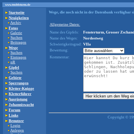
www.teufelsturm.de
Wege, die noch nicht in der Datenbank verfügbar si
Startseite
Neuigkeiten
Archiv
Allgemeine Daten:
Fotos
Name des Gipfels:
Fensterturm, Grosser Zschand
Galerie
Suchen
Name des Weges:
Nordostweg
Beitragen
Schwierigkeitsgrad:
VIIa
Wege
Bewertung:
Suchen
Kommentar:
Eintragen
nR
Gipfel
Suchen
Gebiete
Sperrungen
Kletter-Knigge
Kletterführer
Ausrüstung
Johanniswacht
Forum
Links
Copyright © 19
Benutzer
Login
Anlegen