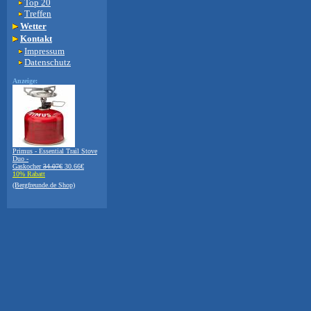
Top 20
Treffen
Wetter
Kontakt
Impressum
Datenschutz
Anzeige:
Primus - Essential Trail Stove
Duo -
Gaskocher
34.07€
30.66€
10% Rabatt
(Bergfreunde.de Shop)