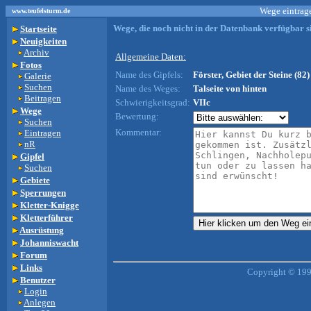
Wege eintrage
www.teufelsturm.de
Wege, die noch nicht in der Datenbank verfügbar si
Startseite
Neuigkeiten
Archiv
Allgemeine Daten:
Fotos
Name des Gipfels:
Förster, Gebiet der Steine (82)
Galerie
Suchen
Name des Weges:
Talseite von hinten
Beitragen
Schwierigkeitsgrad:
VIIc
Wege
Bewertung:
Suchen
Kommentar:
Eintragen
nR
Gipfel
Suchen
Gebiete
Sperrungen
Kletter-Knigge
Kletterführer
Ausrüstung
Johanniswacht
Forum
Links
Copyright © 199
Benutzer
Login
Anlegen