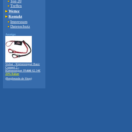
Top 20
Treffen
Wetter
Kontakt
Impressum
Datenschutz
Anzeige:
Stubai - Klettersteigset Basic
Connect 2 -
Klettersteigset
77.93€
62.34€
20% Rabatt
(Bergfreunde.de Shop)