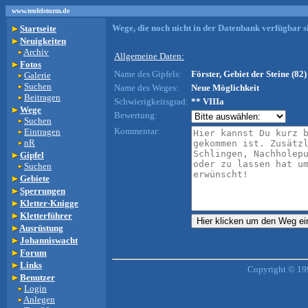
www.teufelsturm.de
Wege, die noch nicht in der Datenbank verfügbar si
Startseite
Neuigkeiten
Archiv
Allgemeine Daten:
Fotos
Name des Gipfels:
Förster, Gebiet der Steine (82)
Galerie
Suchen
Name des Weges:
Neue Möglichkeit
Beitragen
Schwierigkeitsgrad:
** VIIIa
Wege
Bewertung:
Suchen
Kommentar:
Eintragen
nR
Gipfel
Suchen
Gebiete
Sperrungen
Kletter-Knigge
Kletterführer
Ausrüstung
Johanniswacht
Forum
Links
Copyright © 19
Benutzer
Login
Anlegen