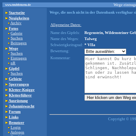
Wege eintrage
www.teufelsturm.de
Wege, die noch nicht in der Datenbank verfügbar si
Startseite
Neuigkeiten
Archiv
Allgemeine Daten:
Fotos
Name des Gipfels:
Regenstein, Wildensteiner Geb
Galerie
Suchen
Name des Weges:
Talweg
Beitragen
Schwierigkeitsgrad:
* VIIa
Wege
Bewertung:
Suchen
Kommentar:
Eintragen
nR
Gipfel
Suchen
Gebiete
Sperrungen
Kletter-Knigge
Kletterführer
Ausrüstung
Johanniswacht
Forum
Links
Copyright © 199
Benutzer
Login
Anlegen