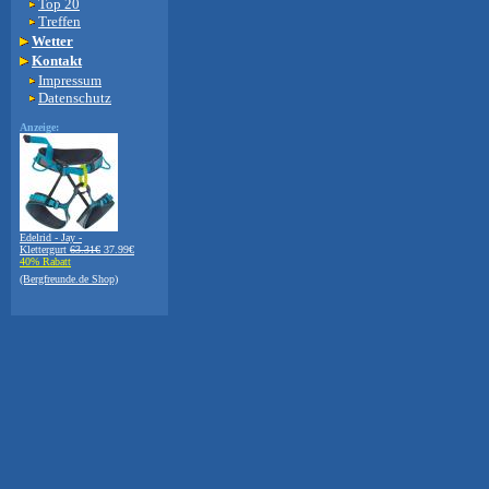
Top 20
Treffen
Wetter
Kontakt
Impressum
Datenschutz
Anzeige:
Edelrid - Jay -
Klettergurt
63.31€
37.99€
40% Rabatt
(Bergfreunde.de Shop)