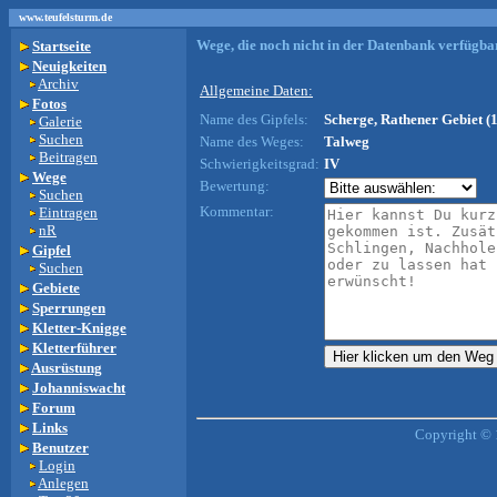
www.teufelsturm.de
Wege, die noch nicht in der Datenbank verfügbar
Startseite
Neuigkeiten
Archiv
Allgemeine Daten:
Fotos
Name des Gipfels:
Scherge, Rathener Gebiet (
Galerie
Suchen
Name des Weges:
Talweg
Beitragen
Schwierigkeitsgrad:
IV
Wege
Bewertung:
Suchen
Kommentar:
Eintragen
nR
Gipfel
Suchen
Gebiete
Sperrungen
Kletter-Knigge
Kletterführer
Ausrüstung
Johanniswacht
Forum
Links
Copyright © 
Benutzer
Login
Anlegen