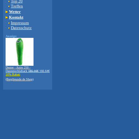
Top 20
Treffen
Wetter
Kontakt
Impressum
Datenschutz
Anzeige:
Deuter - Astro 250 -
Daunenschlafsack
185.16€
166.64€
10% Rabatt
(Bergfreunde.de Shop)