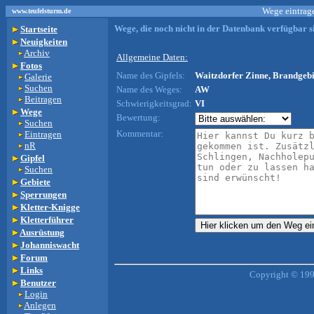
Wege eintrage
www.teufelsturm.de
Wege, die noch nicht in der Datenbank verfügbar si
Startseite
Neuigkeiten
Archiv
Allgemeine Daten:
Fotos
Name des Gipfels:
Waitzdorfer Zinne, Brandgebi
Galerie
Suchen
Name des Weges:
AW
Beitragen
Schwierigkeitsgrad:
VI
Wege
Bewertung:
Suchen
Kommentar:
Eintragen
nR
Gipfel
Suchen
Gebiete
Sperrungen
Kletter-Knigge
Kletterführer
Ausrüstung
Johanniswacht
Forum
Links
Copyright © 199
Benutzer
Login
Anlegen