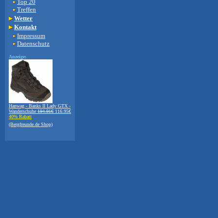
Top 20
Treffen
Wetter
Kontakt
Impressum
Datenschutz
Anzeige:
Hanwag - Banks II Lady GTX -
Wanderschuhe
194.91€
116.95€
40% Rabatt
(Bergfreunde.de Shop)