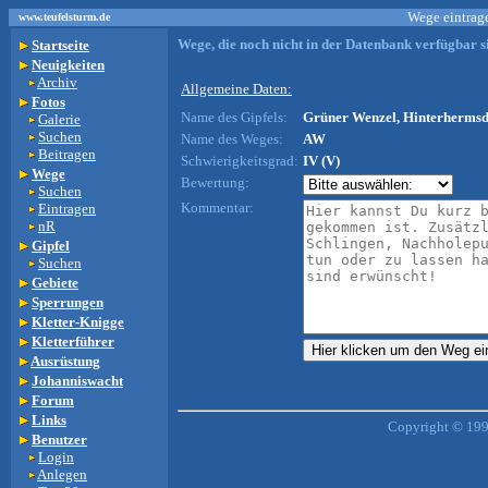
Wege eintrage
www.teufelsturm.de
Wege, die noch nicht in der Datenbank verfügbar si
Startseite
Neuigkeiten
Archiv
Allgemeine Daten:
Fotos
Name des Gipfels:
Grüner Wenzel, Hinterhermsdo
Galerie
Suchen
Name des Weges:
AW
Beitragen
Schwierigkeitsgrad:
IV (V)
Wege
Bewertung:
Suchen
Kommentar:
Eintragen
nR
Gipfel
Suchen
Gebiete
Sperrungen
Kletter-Knigge
Kletterführer
Ausrüstung
Johanniswacht
Forum
Links
Copyright © 199
Benutzer
Login
Anlegen