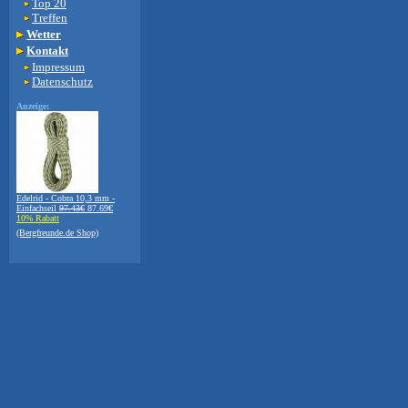
Top 20
Treffen
Wetter
Kontakt
Impressum
Datenschutz
Anzeige:
Edelrid - Cobra 10,3 mm -
Einfachseil
97.43€
87.69€
10% Rabatt
(Bergfreunde.de Shop)