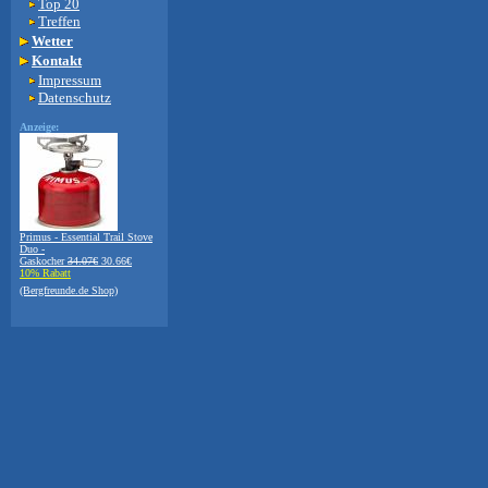
Top 20
Treffen
Wetter
Kontakt
Impressum
Datenschutz
Anzeige:
Primus - Essential Trail Stove
Duo -
Gaskocher
34.07€
30.66€
10% Rabatt
(Bergfreunde.de Shop)