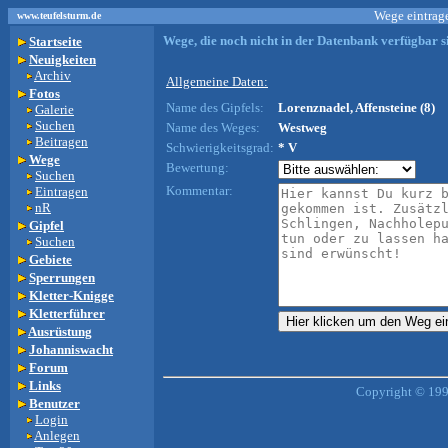
Wege eintrage
www.teufelsturm.de
Wege, die noch nicht in der Datenbank verfügbar si
Startseite
Neuigkeiten
Archiv
Allgemeine Daten:
Fotos
Name des Gipfels:
Lorenznadel, Affensteine (8)
Galerie
Suchen
Name des Weges:
Westweg
Beitragen
Schwierigkeitsgrad:
* V
Wege
Bewertung:
Suchen
Kommentar:
Eintragen
nR
Gipfel
Suchen
Gebiete
Sperrungen
Kletter-Knigge
Kletterführer
Ausrüstung
Johanniswacht
Forum
Links
Copyright © 199
Benutzer
Login
Anlegen