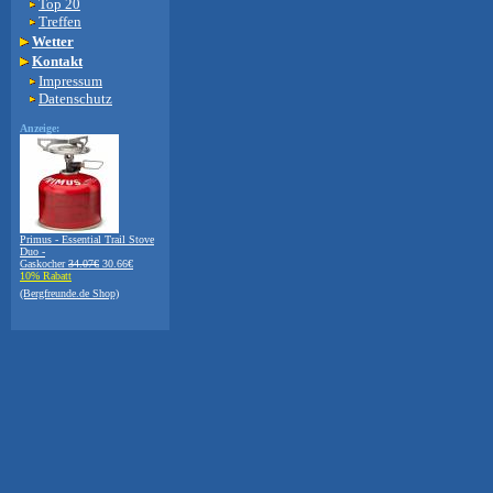
Top 20
Treffen
Wetter
Kontakt
Impressum
Datenschutz
Anzeige:
Primus - Essential Trail Stove
Duo -
Gaskocher
34.07€
30.66€
10% Rabatt
(Bergfreunde.de Shop)