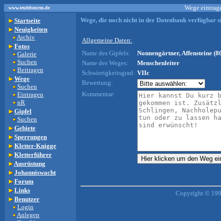
Wege eintrage
www.teufelsturm.de
Wege, die noch nicht in der Datenbank verfügbar si
Startseite
Neuigkeiten
Archiv
Allgemeine Daten:
Fotos
Name des Gipfels:
Nonnengärtner, Affensteine (8
Galerie
Suchen
Name des Weges:
Menschenleiter
Beitragen
Schwierigkeitsgrad:
VIIc
Wege
Bewertung:
Suchen
Kommentar:
Eintragen
nR
Gipfel
Suchen
Gebiete
Sperrungen
Kletter-Knigge
Kletterführer
Ausrüstung
Johanniswacht
Forum
Links
Copyright © 199
Benutzer
Login
Anlegen