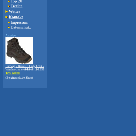
Top 20
Treffen
Wetter
Kontakt
Impressum
Datenschutz
Anzeige:
Hanwag - Banks II Lady GTX -
Wanderschuhe
194.91€
116.95€
40% Rabatt
(Bergfreunde.de Shop)