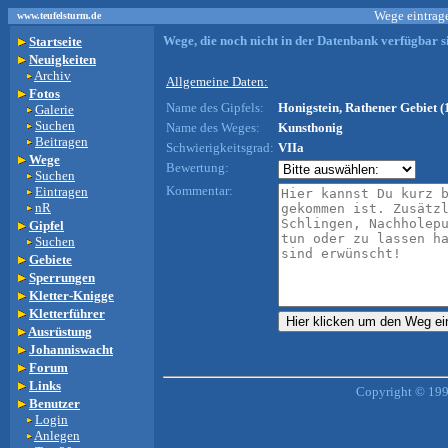
Wege eintrage
www.teufelsturm.de
Wege, die noch nicht in der Datenbank verfügbar si
Startseite
Neuigkeiten
Archiv
Allgemeine Daten:
Fotos
Name des Gipfels:
Honigstein, Rathener Gebiet (
Galerie
Suchen
Name des Weges:
Kunsthonig
Beitragen
Schwierigkeitsgrad:
VIIa
Wege
Bewertung:
Suchen
Kommentar:
Eintragen
nR
Gipfel
Suchen
Gebiete
Sperrungen
Kletter-Knigge
Kletterführer
Ausrüstung
Johanniswacht
Forum
Links
Copyright © 199
Benutzer
Login
Anlegen