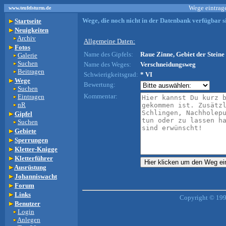
Wege eintrage
www.teufelsturm.de
Wege, die noch nicht in der Datenbank verfügbar si
Startseite
Neuigkeiten
Archiv
Allgemeine Daten:
Fotos
Name des Gipfels:
Raue Zinne, Gebiet der Steine 
Galerie
Suchen
Name des Weges:
Verschneidungsweg
Beitragen
Schwierigkeitsgrad:
* VI
Wege
Bewertung:
Suchen
Kommentar:
Eintragen
nR
Gipfel
Suchen
Gebiete
Sperrungen
Kletter-Knigge
Kletterführer
Ausrüstung
Johanniswacht
Forum
Links
Copyright © 199
Benutzer
Login
Anlegen