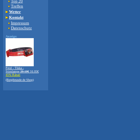
Top 20
Treffen
Wetter
Kontakt
Impressum
Datenschutz
Anzeige:
Petzl - Tikka -
Stirnlampe
29.19€
16.05€
45% Rabatt
(Bergfreunde.de Shop)