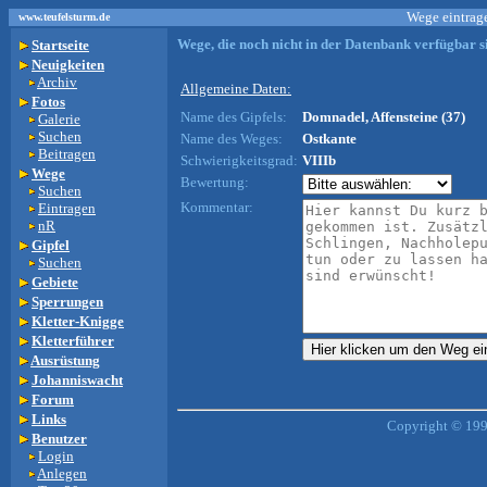
Wege eintrage
www.teufelsturm.de
Wege, die noch nicht in der Datenbank verfügbar si
Startseite
Neuigkeiten
Archiv
Allgemeine Daten:
Fotos
Name des Gipfels:
Domnadel, Affensteine (37)
Galerie
Suchen
Name des Weges:
Ostkante
Beitragen
Schwierigkeitsgrad:
VIIIb
Wege
Bewertung:
Suchen
Kommentar:
Eintragen
nR
Gipfel
Suchen
Gebiete
Sperrungen
Kletter-Knigge
Kletterführer
Ausrüstung
Johanniswacht
Forum
Links
Copyright © 199
Benutzer
Login
Anlegen