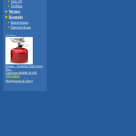
Top 20
Treffen
Wetter
Kontakt
Impressum
Datenschutz
Anzeige:
Primus - Essential Trail Stove
Duo -
Gaskocher
34.07€
30.66€
10% Rabatt
(Bergfreunde.de Shop)