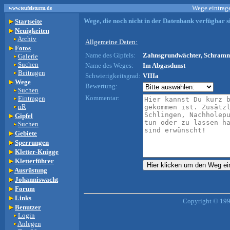
Wege eintrage
www.teufelsturm.de
Wege, die noch nicht in der Datenbank verfügbar si
Startseite
Neuigkeiten
Archiv
Allgemeine Daten:
Fotos
Name des Gipfels:
Zahnsgrundwächter, Schramms
Galerie
Suchen
Name des Weges:
Im Abgasdunst
Beitragen
Schwierigkeitsgrad:
VIIIa
Wege
Bewertung:
Suchen
Kommentar:
Eintragen
nR
Gipfel
Suchen
Gebiete
Sperrungen
Kletter-Knigge
Kletterführer
Ausrüstung
Johanniswacht
Forum
Links
Copyright © 199
Benutzer
Login
Anlegen