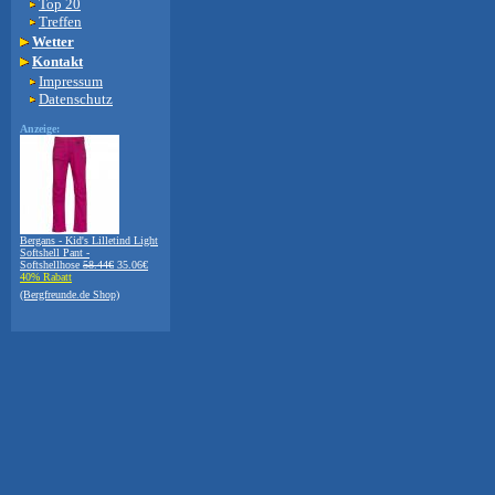
Top 20
Treffen
Wetter
Kontakt
Impressum
Datenschutz
Anzeige:
Bergans - Kid's Lilletind Light
Softshell Pant -
Softshellhose
58.44€
35.06€
40% Rabatt
(Bergfreunde.de Shop)