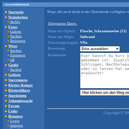
www.teufelsturm.de
Wege, die noch nicht in der Datenbank verfügbar si
Startseite
Neuigkeiten
Archiv
Allgemeine Daten:
Fotos
Name des Gipfels:
Flasche, Schrammsteine (15)
Galerie
Suchen
Name des Weges:
Südwand
Beitragen
Schwierigkeitsgrad:
VIIa
Wege
Bewertung:
Suchen
Kommentar:
Eintragen
nR
Gipfel
Suchen
Gebiete
Sperrungen
Kletter-Knigge
Kletterführer
Ausrüstung
Johanniswacht
Forum
Links
Copyright © 19
Benutzer
Login
Anlegen