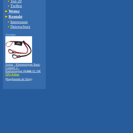
Top 20
Treffen
Wetter
Kontakt
Impressum
Datenschutz
Anzeige:
Stubai - Klettersteigset Basic
Connect 2 -
Klettersteigset
77.93€
62.34€
20% Rabatt
(Bergfreunde.de Shop)