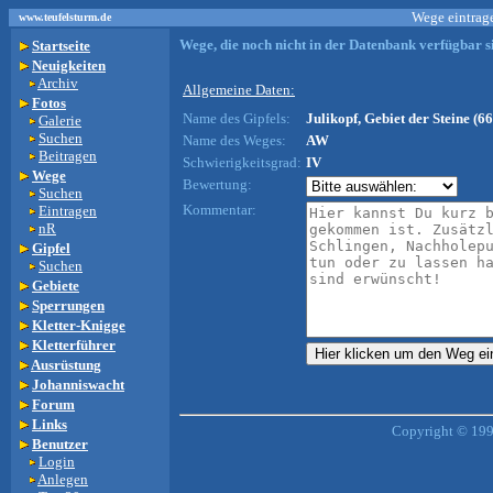
Wege eintrage
www.teufelsturm.de
Wege, die noch nicht in der Datenbank verfügbar si
Startseite
Neuigkeiten
Archiv
Allgemeine Daten:
Fotos
Name des Gipfels:
Julikopf, Gebiet der Steine (66
Galerie
Suchen
Name des Weges:
AW
Beitragen
Schwierigkeitsgrad:
IV
Wege
Bewertung:
Suchen
Kommentar:
Eintragen
nR
Gipfel
Suchen
Gebiete
Sperrungen
Kletter-Knigge
Kletterführer
Ausrüstung
Johanniswacht
Forum
Links
Copyright © 199
Benutzer
Login
Anlegen