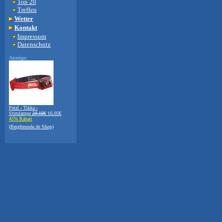
Top 20
Treffen
Wetter
Kontakt
Impressum
Datenschutz
Anzeige:
Petzl - Tikka -
Stirnlampe
29.19€
16.05€
45% Rabatt
(Bergfreunde.de Shop)