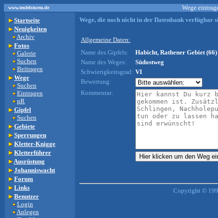
Wege eintrage
www.teufelsturm.de
Wege, die noch nicht in der Datenbank verfügbar si
Startseite
Neuigkeiten
Archiv
Allgemeine Daten:
Fotos
Name des Gipfels:
Habicht, Rathener Gebiet (66)
Galerie
Suchen
Name des Weges:
Südostweg
Beitragen
Schwierigkeitsgrad:
VI
Wege
Bewertung:
Suchen
Kommentar:
Eintragen
nR
Gipfel
Suchen
Gebiete
Sperrungen
Kletter-Knigge
Kletterführer
Ausrüstung
Johanniswacht
Forum
Links
Copyright © 199
Benutzer
Login
Anlegen