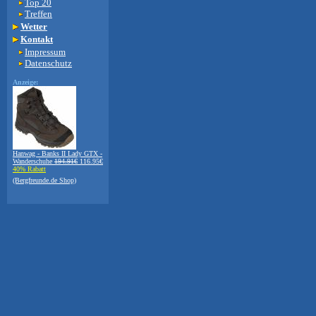
Top 20
Treffen
Wetter
Kontakt
Impressum
Datenschutz
Anzeige:
Hanwag - Banks II Lady GTX -
Wanderschuhe
194.91€
116.95€
40% Rabatt
(Bergfreunde.de Shop)