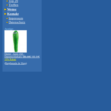
Top 20
Treffen
Wetter
Kontakt
Impressum
Datenschutz
Anzeige:
Deuter - Astro 250 -
Daunenschlafsack
185.16€
166.64€
10% Rabatt
(Bergfreunde.de Shop)