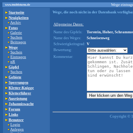
Wege eintrage
www.teufelsturm.de
Wege, die noch nicht in der Datenbank verfügbar
Startseite
Neuigkeiten
Archiv
Allgemeine Daten:
Fotos
Name des Gipfels:
Torstein, Hoher, Schrammst
Galerie
Suchen
Name des Weges:
Schneisenweg
Beitragen
Schwierigkeitsgrad:
V
Wege
Bewertung:
Suchen
Kommentar:
Eintragen
nR
Gipfel
Suchen
Gebiete
Sperrungen
Kletter-Knigge
Kletterführer
Ausrüstung
Johanniswacht
Forum
Links
Copyright © 
Benutzer
Login
Anlegen