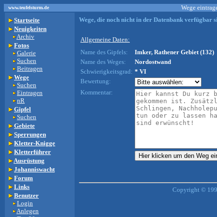
Wege eintrage
www.teufelsturm.de
Wege, die noch nicht in der Datenbank verfügbar si
Startseite
Neuigkeiten
Archiv
Allgemeine Daten:
Fotos
Name des Gipfels:
Imker, Rathener Gebiet (132)
Galerie
Suchen
Name des Weges:
Nordostwand
Beitragen
Schwierigkeitsgrad:
* VI
Wege
Bewertung:
Suchen
Kommentar:
Eintragen
nR
Gipfel
Suchen
Gebiete
Sperrungen
Kletter-Knigge
Kletterführer
Ausrüstung
Johanniswacht
Forum
Links
Copyright © 199
Benutzer
Login
Anlegen