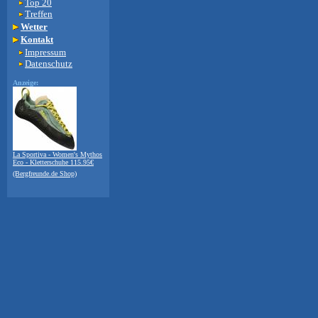
Top 20
Treffen
Wetter
Kontakt
Impressum
Datenschutz
Anzeige:
La Sportiva - Women's Mythos
Eco - Kletterschuhe 115.95€
(Bergfreunde.de Shop)