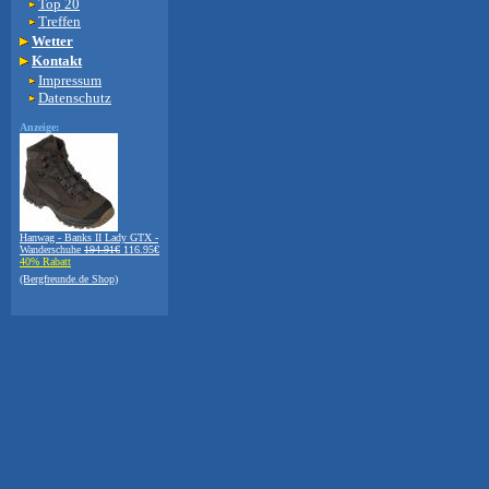
Top 20
Treffen
Wetter
Kontakt
Impressum
Datenschutz
Anzeige:
Hanwag - Banks II Lady GTX -
Wanderschuhe
194.91€
116.95€
40% Rabatt
(Bergfreunde.de Shop)