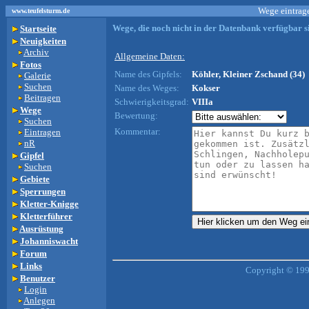
Wege eintrage
www.teufelsturm.de
Wege, die noch nicht in der Datenbank verfügbar si
Startseite
Neuigkeiten
Archiv
Allgemeine Daten:
Fotos
Name des Gipfels:
Köhler, Kleiner Zschand (34)
Galerie
Suchen
Name des Weges:
Kokser
Beitragen
Schwierigkeitsgrad:
VIIIa
Wege
Bewertung:
Suchen
Kommentar:
Eintragen
nR
Gipfel
Suchen
Gebiete
Sperrungen
Kletter-Knigge
Kletterführer
Ausrüstung
Johanniswacht
Forum
Links
Copyright © 199
Benutzer
Login
Anlegen