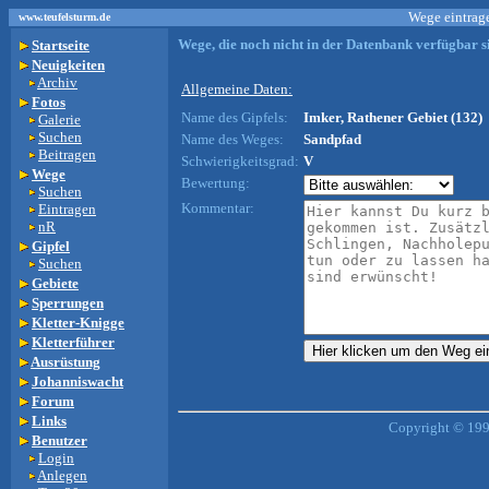
Wege eintrage
www.teufelsturm.de
Wege, die noch nicht in der Datenbank verfügbar si
Startseite
Neuigkeiten
Archiv
Allgemeine Daten:
Fotos
Name des Gipfels:
Imker, Rathener Gebiet (132)
Galerie
Suchen
Name des Weges:
Sandpfad
Beitragen
Schwierigkeitsgrad:
V
Wege
Bewertung:
Suchen
Kommentar:
Eintragen
nR
Gipfel
Suchen
Gebiete
Sperrungen
Kletter-Knigge
Kletterführer
Ausrüstung
Johanniswacht
Forum
Links
Copyright © 199
Benutzer
Login
Anlegen