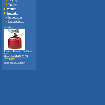
Top 20
Treffen
Wetter
Kontakt
Impressum
Datenschutz
Anzeige:
Primus - Essential Trail Stove
Duo -
Gaskocher
34.07€
30.66€
10% Rabatt
(Bergfreunde.de Shop)