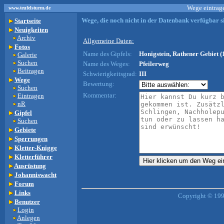
Wege eintrage
www.teufelsturm.de
Wege, die noch nicht in der Datenbank verfügbar si
Startseite
Neuigkeiten
Archiv
Allgemeine Daten:
Fotos
Name des Gipfels:
Honigstein, Rathener Gebiet (
Galerie
Suchen
Name des Weges:
Pfeilerweg
Beitragen
Schwierigkeitsgrad:
III
Wege
Bewertung:
Suchen
Kommentar:
Eintragen
nR
Gipfel
Suchen
Gebiete
Sperrungen
Kletter-Knigge
Kletterführer
Ausrüstung
Johanniswacht
Forum
Links
Copyright © 199
Benutzer
Login
Anlegen