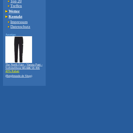
Top 20
Treffen
Wetter
Kontakt
Impressum
Datenschutz
Anzeige:
The North Face - Varuna Pant -
Softshellhose
97.43€
58.46€
40% Rabatt
(Bergfreunde.de Shop)