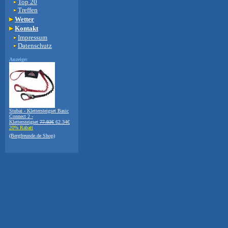
Top 20
Treffen
Wetter
Kontakt
Impressum
Datenschutz
Anzeige:
Stubai - Klettersteigset Basic
Connect 2 -
Klettersteigset
77.93€
62.34€
20% Rabatt
(Bergfreunde.de Shop)