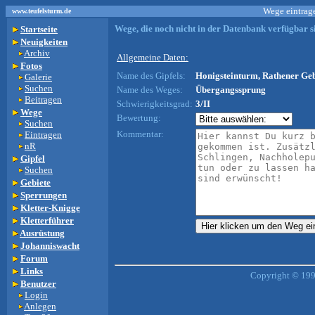
Wege eintrage
www.teufelsturm.de
Wege, die noch nicht in der Datenbank verfügbar si
Startseite
Neuigkeiten
Archiv
Allgemeine Daten:
Fotos
Name des Gipfels:
Honigsteinturm, Rathener Geb
Galerie
Suchen
Name des Weges:
Übergangssprung
Beitragen
Schwierigkeitsgrad:
3/II
Wege
Bewertung:
Suchen
Kommentar:
Eintragen
nR
Gipfel
Suchen
Gebiete
Sperrungen
Kletter-Knigge
Kletterführer
Ausrüstung
Johanniswacht
Forum
Links
Copyright © 199
Benutzer
Login
Anlegen