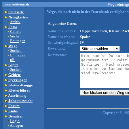
Wege eintrage
www.teufelsturm.de
Wege, die noch nicht in der Datenbank verfügbar si
Startseite
Neuigkeiten
Archiv
Allgemeine Daten:
Fotos
Name des Gipfels:
Doppeltürmchen, Kleiner Zsch
Galerie
Suchen
Name des Weges:
Spalte
Beitragen
Schwierigkeitsgrad:
IV
Wege
Bewertung:
Suchen
Kommentar:
Eintragen
nR
Gipfel
Suchen
Gebiete
Sperrungen
Kletter-Knigge
Kletterführer
Ausrüstung
Johanniswacht
Forum
Links
Copyright © 199
Benutzer
Login
Anlegen