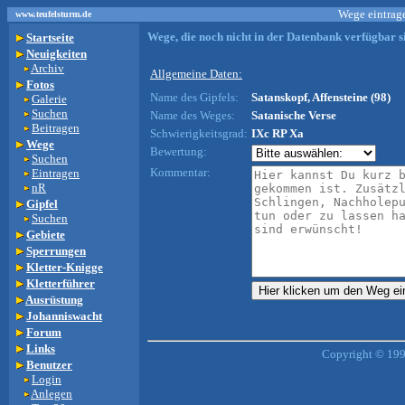
Wege eintrage
www.teufelsturm.de
Wege, die noch nicht in der Datenbank verfügbar si
Startseite
Neuigkeiten
Archiv
Allgemeine Daten:
Fotos
Name des Gipfels:
Satanskopf, Affensteine (98)
Galerie
Suchen
Name des Weges:
Satanische Verse
Beitragen
Schwierigkeitsgrad:
IXc RP Xa
Wege
Bewertung:
Suchen
Kommentar:
Eintragen
nR
Gipfel
Suchen
Gebiete
Sperrungen
Kletter-Knigge
Kletterführer
Ausrüstung
Johanniswacht
Forum
Links
Copyright © 199
Benutzer
Login
Anlegen