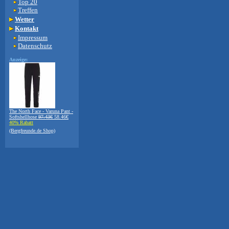
Top 20
Treffen
Wetter
Kontakt
Impressum
Datenschutz
Anzeige:
The North Face - Varuna Pant -
Softshellhose
97.43€
58.46€
40% Rabatt
(Bergfreunde.de Shop)