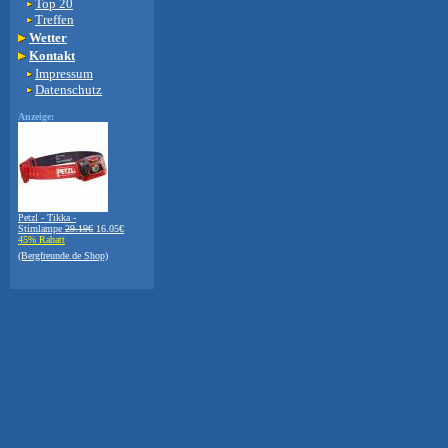
Top 20
Treffen
Wetter
Kontakt
Impressum
Datenschutz
Anzeige:
Petzl - Tikka -
Stirnlampe
29.19€
16.05€
45% Rabatt
(Bergfreunde.de Shop)