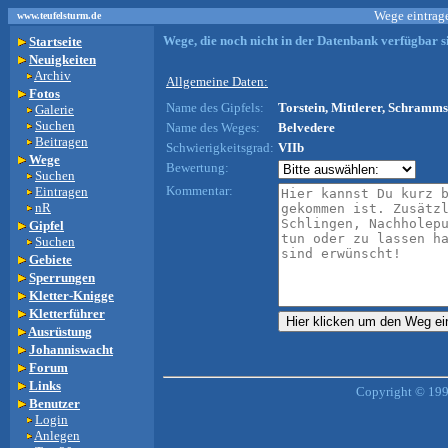
Wege eintrage
www.teufelsturm.de
Wege, die noch nicht in der Datenbank verfügbar si
Startseite
Neuigkeiten
Archiv
Allgemeine Daten:
Fotos
Name des Gipfels:
Torstein, Mittlerer, Schramms
Galerie
Suchen
Name des Weges:
Belvedere
Beitragen
Schwierigkeitsgrad:
VIIb
Wege
Bewertung:
Suchen
Kommentar:
Eintragen
nR
Gipfel
Suchen
Gebiete
Sperrungen
Kletter-Knigge
Kletterführer
Ausrüstung
Johanniswacht
Forum
Links
Copyright © 199
Benutzer
Login
Anlegen