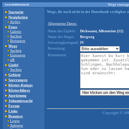
Wege eintrage
www.teufelsturm.de
Wege, die noch nicht in der Datenbank verfügbar si
Startseite
Neuigkeiten
Archiv
Allgemeine Daten:
Fotos
Name des Gipfels:
Dickwanst, Affensteine (12)
Galerie
Suchen
Name des Weges:
Bergweg
Beitragen
Schwierigkeitsgrad:
IV
Wege
Bewertung:
Suchen
Kommentar:
Eintragen
nR
Gipfel
Suchen
Gebiete
Sperrungen
Kletter-Knigge
Kletterführer
Ausrüstung
Johanniswacht
Forum
Links
Copyright © 199
Benutzer
Login
Anlegen