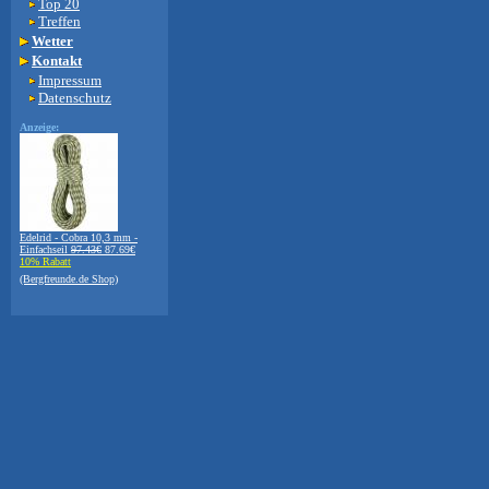
Top 20
Treffen
Wetter
Kontakt
Impressum
Datenschutz
Anzeige:
Edelrid - Cobra 10,3 mm -
Einfachseil
97.43€
87.69€
10% Rabatt
(Bergfreunde.de Shop)