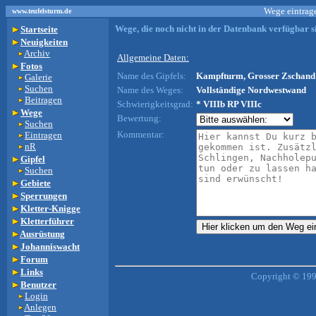
Wege eintrage
www.teufelsturm.de
Wege, die noch nicht in der Datenbank verfügbar si
Startseite
Neuigkeiten
Archiv
Allgemeine Daten:
Fotos
Name des Gipfels:
Kampfturm, Grosser Zschand 
Galerie
Suchen
Name des Weges:
Vollständige Nordwestwand
Beitragen
Schwierigkeitsgrad:
* VIIIb RP VIIIc
Wege
Bewertung:
Suchen
Kommentar:
Eintragen
nR
Gipfel
Suchen
Gebiete
Sperrungen
Kletter-Knigge
Kletterführer
Ausrüstung
Johanniswacht
Forum
Links
Copyright © 199
Benutzer
Login
Anlegen