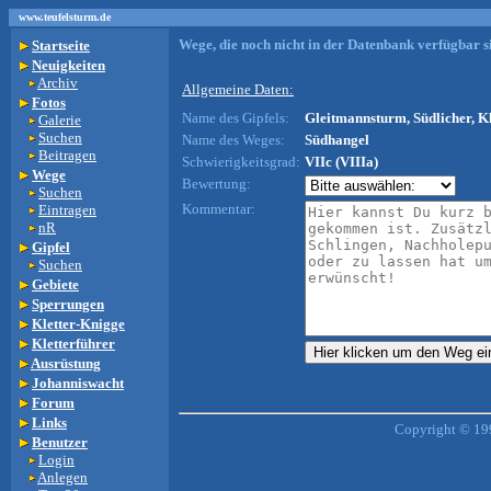
www.teufelsturm.de
Wege, die noch nicht in der Datenbank verfügbar si
Startseite
Neuigkeiten
Archiv
Allgemeine Daten:
Fotos
Name des Gipfels:
Gleitmannsturm, Südlicher, K
Galerie
Suchen
Name des Weges:
Südhangel
Beitragen
Schwierigkeitsgrad:
VIIc (VIIIa)
Wege
Bewertung:
Suchen
Kommentar:
Eintragen
nR
Gipfel
Suchen
Gebiete
Sperrungen
Kletter-Knigge
Kletterführer
Ausrüstung
Johanniswacht
Forum
Links
Copyright © 19
Benutzer
Login
Anlegen