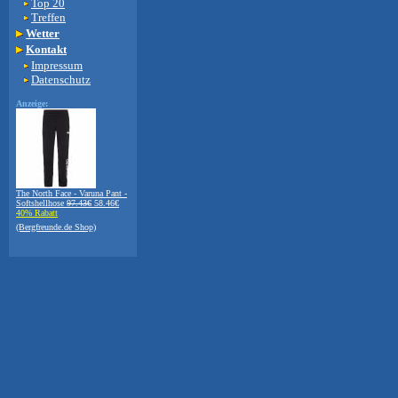
Top 20
Treffen
Wetter
Kontakt
Impressum
Datenschutz
Anzeige:
The North Face - Varuna Pant -
Softshellhose
97.43€
58.46€
40% Rabatt
(Bergfreunde.de Shop)