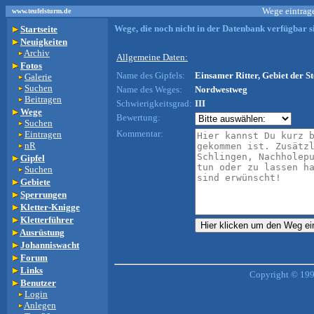
Wege eintrage
www.teufelsturm.de
Wege, die noch nicht in der Datenbank verfügbar si
Startseite
Neuigkeiten
Archiv
Allgemeine Daten:
Fotos
Name des Gipfels:
Einsamer Ritter, Gebiet der St
Galerie
Suchen
Name des Weges:
Nordwestweg
Beitragen
Schwierigkeitsgrad:
III
Wege
Bewertung:
Suchen
Kommentar:
Eintragen
nR
Gipfel
Suchen
Gebiete
Sperrungen
Kletter-Knigge
Kletterführer
Ausrüstung
Johanniswacht
Forum
Links
Copyright © 199
Benutzer
Login
Anlegen