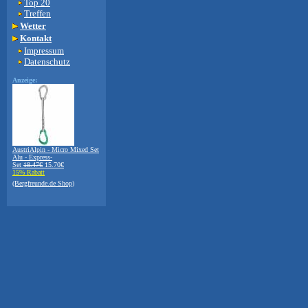
Top 20
Treffen
Wetter
Kontakt
Impressum
Datenschutz
Anzeige:
AustriAlpin - Micro Mixed Set
Alu - Express-
Set
18.47€
15.70€
15% Rabatt
(Bergfreunde.de Shop)