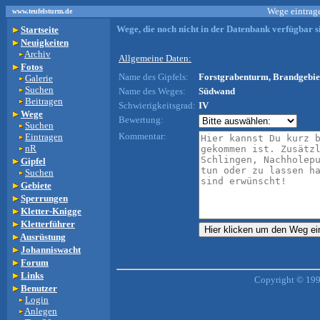
Wege eintrage
www.teufelsturm.de
Wege, die noch nicht in der Datenbank verfügbar si
Startseite
Neuigkeiten
Archiv
Allgemeine Daten:
Fotos
Name des Gipfels:
Forstgrabenturm, Brandgebiet
Galerie
Suchen
Name des Weges:
Südwand
Beitragen
Schwierigkeitsgrad:
IV
Wege
Bewertung:
Suchen
Kommentar:
Eintragen
nR
Gipfel
Suchen
Gebiete
Sperrungen
Kletter-Knigge
Kletterführer
Ausrüstung
Johanniswacht
Forum
Links
Copyright © 199
Benutzer
Login
Anlegen