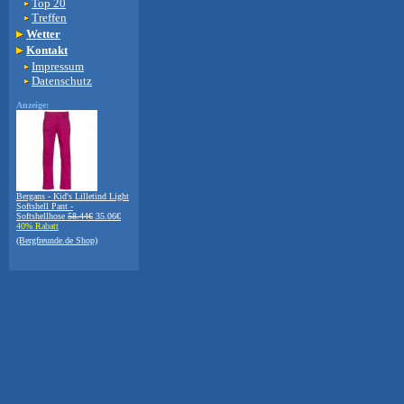
Top 20
Treffen
Wetter
Kontakt
Impressum
Datenschutz
Anzeige:
Bergans - Kid's Lilletind Light
Softshell Pant -
Softshellhose
58.44€
35.06€
40% Rabatt
(Bergfreunde.de Shop)