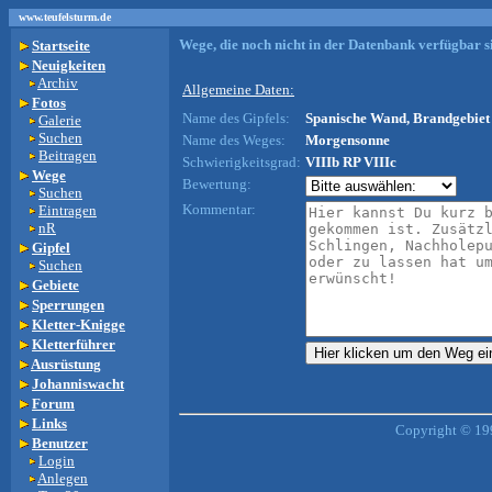
www.teufelsturm.de
Wege, die noch nicht in der Datenbank verfügbar si
Startseite
Neuigkeiten
Archiv
Allgemeine Daten:
Fotos
Name des Gipfels:
Spanische Wand, Brandgebiet 
Galerie
Suchen
Name des Weges:
Morgensonne
Beitragen
Schwierigkeitsgrad:
VIIIb RP VIIIc
Wege
Bewertung:
Suchen
Kommentar:
Eintragen
nR
Gipfel
Suchen
Gebiete
Sperrungen
Kletter-Knigge
Kletterführer
Ausrüstung
Johanniswacht
Forum
Links
Copyright © 19
Benutzer
Login
Anlegen