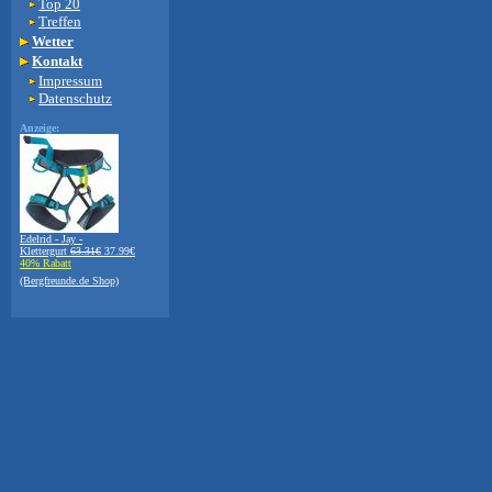
Top 20
Treffen
Wetter
Kontakt
Impressum
Datenschutz
Anzeige:
Edelrid - Jay -
Klettergurt
63.31€
37.99€
40% Rabatt
(Bergfreunde.de Shop)